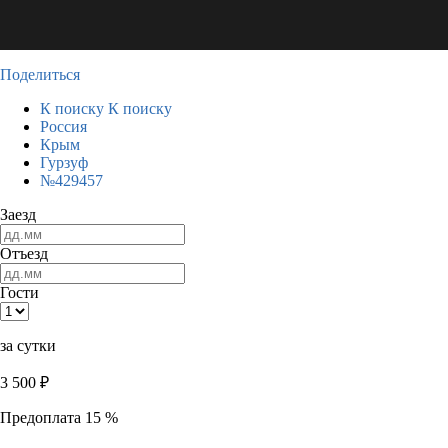
Поделиться
К поиску
К поиску
Россия
Крым
Гурзуф
№429457
Заезд
Отъезд
Гости
за сутки
3 500
₽
Предоплата 15 %